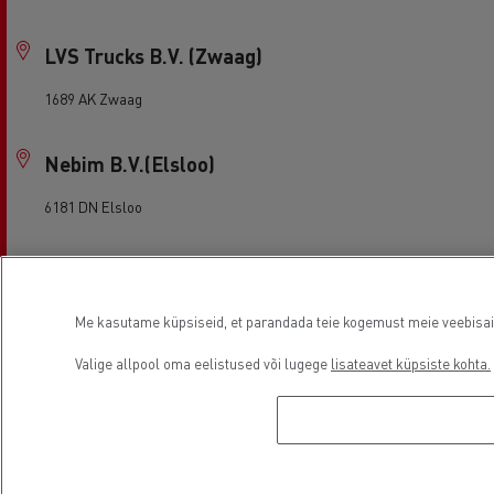
LVS Trucks B.V. (Zwaag)
1689 AK Zwaag
Nebim B.V.(Elsloo)
6181 DN Elsloo
Nebim B.V.(Venlo)
5928 RB Venlo
Me kasutame küpsiseid, et parandada teie kogemust meie veebisaidil
Valige allpool oma eelistused või lugege
lisateavet küpsiste kohta.
Nebim B.V.(Weert)
6004 RM Weert
Nijwa B.V.(Beilen)