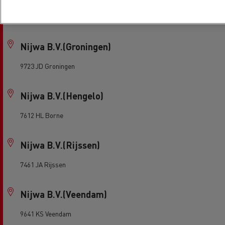
9411 XM Beilen
Nijwa B.V.(Groningen)
9723 JD Groningen
Nijwa B.V.(Hengelo)
7612 HL Borne
Nijwa B.V.(Rijssen)
7461 JA Rijssen
Nijwa B.V.(Veendam)
9641 KS Veendam