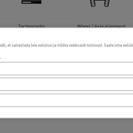
Tachographs
Wheel / Axle alignment
l, et salvestada teie eelistusi ja mõõta veebisaidi toimivust. Saate oma eelist
.
Light Commercial Vehicles
Light Commercial Vehicles
Distribution
Service and Repair