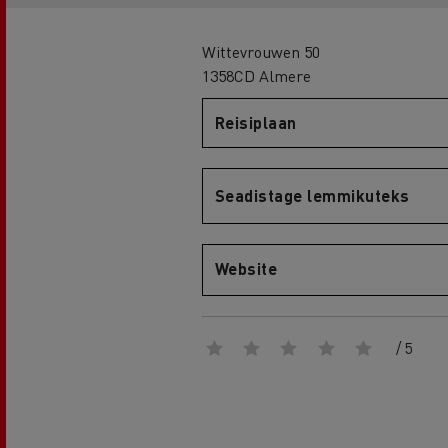
Wittevrouwen 50
1358CD Almere
Renault Trucks D
Reisiplaan
D WIDE
Seadistage lemmikuteks
Website
/ 5