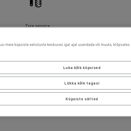
Tyre service
usi meie küpsiste eelistuste keskuses igal ajal uuendada või muuta, klõpsates i
Luba kõik küpsised
Financing
Lükka kõik tagasi
Küpsiste sätted