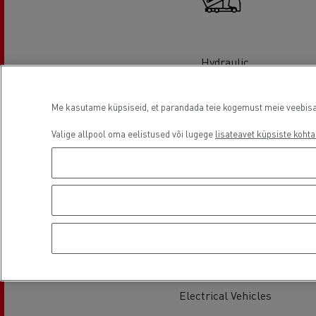
Hydraulic
Me kasutame küpsiseid, et parandada teie kogemust meie veebisaidi
Valige allpool oma eelistused või lugege
lisateavet küpsiste kohta
Glass Replacement
Electrical Vehicles