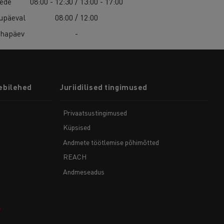
ede
08:00 - 12:30 / 13:00 - 17:00
upäeval
08:00 / 12:00
hapäev
-
ebilehed
Juriidilised tingimused
Privaatsustingimused
Küpsised
Andmete töötlemise põhimõtted
REACH
Andmeseadus