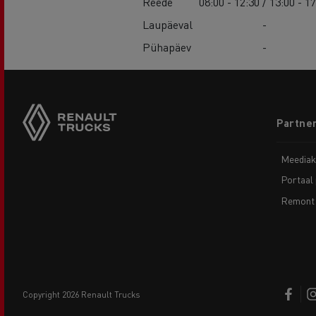
Reede
08:00 - 12:30 / 13:00 - 1
Laupäeval
-
Pühapäev
-
Footer
Partner
menu
Meediak
Portaal 
Remont 
copyright 2026 Renault Trucks