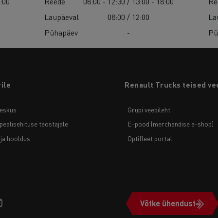
7:00
Reede
08:00 - 12:30 / 13:00 - 18:00
Re
Laupäeval
08:00 / 12:00
La
Pühapäev
-
Pü
ile
Renault Trucks teised ve
eskus
Grupi veebileht
pealisehituse teostajale
E-pood (merchandise e-shop)
ja hooldus
Optifleet portal
Võtke ühendust