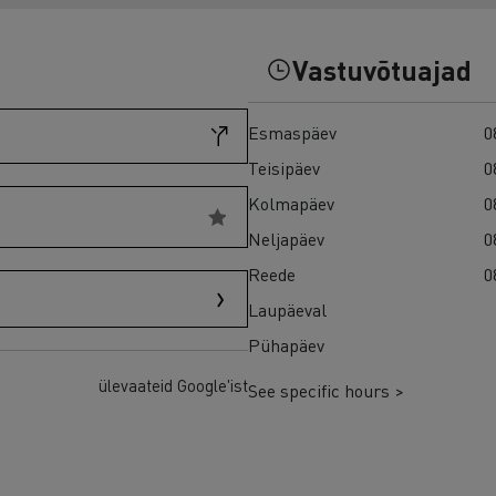
Kasutatud veokid Euroopas
Vastuvõtuajad
Esmaspäev
0
Teisipäev
0
Kolmapäev
0
Neljapäev
0
Reede
0
Laupäeval
Pühapäev
ülevaateid Google'ist
See specific hours >