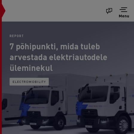
Menu
REPORT
7 põhipunkti, mida tuleb
arvestada elektriautodele
üleminekul
ELECTROMOBILITY