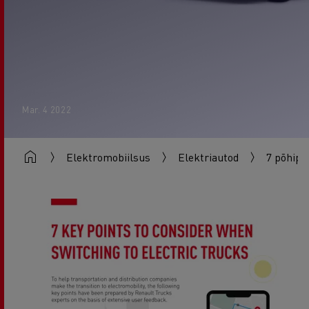
Mar. 4 2022
Elektromobiilsus
Elektriautod
7 põhipu