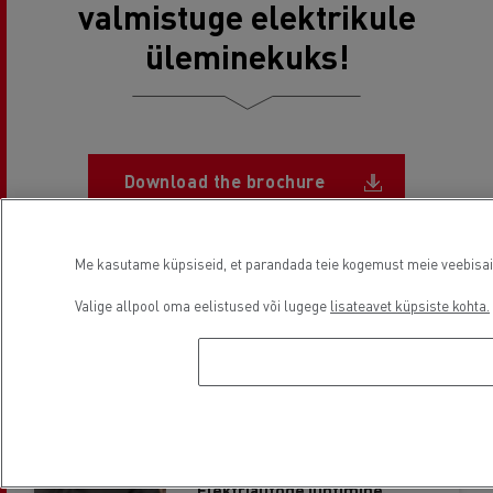
valmistuge elektrikule
üleminekuks!
Document
Download the brochure
Me kasutame küpsiseid, et parandada teie kogemust meie veebisaidil
Valige allpool oma eelistused või lugege
lisateavet küpsiste kohta.
Rohkem sisu
elektromobiilsuse kohta
TRANSPORT SOLUTION
Elektriautode juhtimine