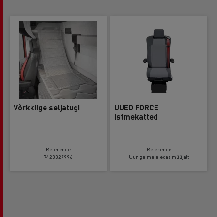
Võrkkiige seljatugi
UUED FORCE
istmekatted
Reference
Reference
7423327996
Uurige meie edasimüüjalt