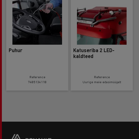
Puhur
Katuseriba 2 LED-
kaldteed
Reference
Reference
7485134118
Uurige meie edasimüüjalt