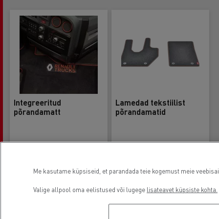
Integreeritud
Lamedad tekstiilist
põrandamatt
põrandamatid
Reference
Reference
Uurige meie edasimüüjalt
Uurige meie edasimüüjalt
Me kasutame küpsiseid, et parandada teie kogemust meie veebisaidil
Valige allpool oma eelistused või lugege
lisateavet küpsiste kohta.