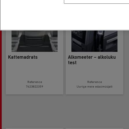
Kattemadrats
Alkomeeter – alkoluku
test
Reference
Reference
7423822359
Uurige meie edasimüüjalt