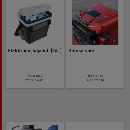
Elektriline jääjahuti (24L)
Katuse sarv
Reference
Reference
7485134405
7484522090