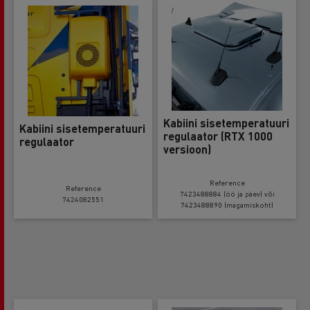
Kabiini sisetemperatuuri
Kabiini sisetemperatuuri
regulaator (RTX 1000
regulaator
versioon)
Reference
Reference
7423488884 (öö ja päev) või
7424082551
7423488890 (magamiskoht)