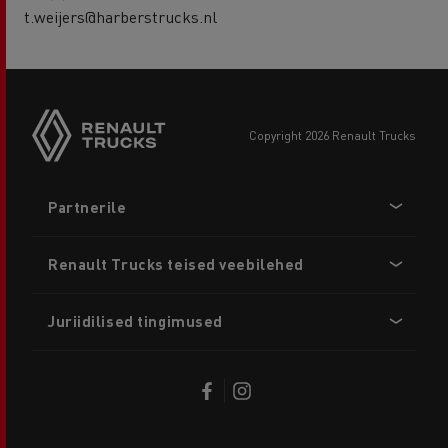
t.weijers@harberstrucks.nl
copyright 2026 Renault Trucks
Footer
Partnerile
menu
Renault Trucks teised veebilehed
Juriidilised tingimused