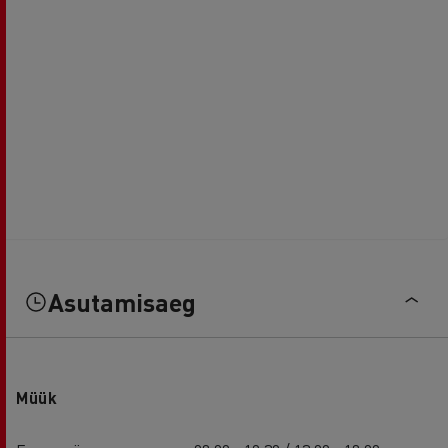
Asutamisaeg
Müük