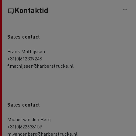
Kontaktid
Sales contact
Frank Mathijssen
+31(0)612309248
f.mathijssen@harberstrucks.nl
Sales contact
Michel van den Berg
+31(0)622638159
m.vandenberg@harberstrucks.nl