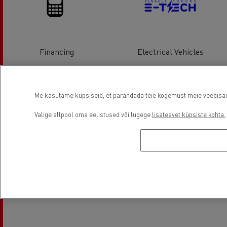
Financing
Electrical Vehicles
Asukoht
Me kasutame küpsiseid, et parandada teie kogemust meie veebisaidil
Valige allpool oma eelistused või lugege
lisateavet küpsiste kohta.