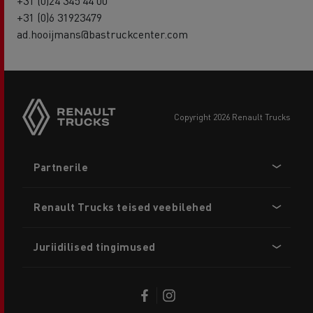
+31 (0)24 345 44 00
+31 (0)6 31923479
ad.hooijmans@bastruckcenter.com
copyright 2026 Renault Trucks
Footer
Partnerile
menu
Renault Trucks teised veebilehed
Juriidilised tingimused