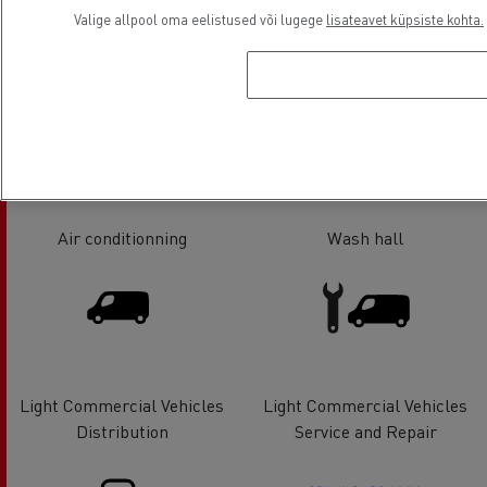
Valige allpool oma eelistused või lugege
lisateavet küpsiste kohta.
Tyre service
Glass Replacement
Air conditionning
Wash hall
Light Commercial Vehicles
Light Commercial Vehicles
Distribution
Service and Repair