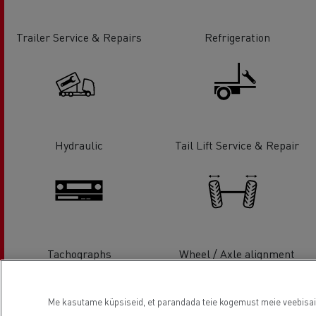
Trailer Service & Repairs
Refrigeration
Hydraulic
Tail Lift Service & Repair
Tachographs
Wheel / Axle alignment
Me kasutame küpsiseid, et parandada teie kogemust meie veebisaidil