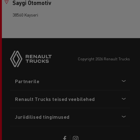
Saygi Otomotiv
38560 Kayseri
copyright 2026 Renault Trucks
Footer
Partnerile
menu
Renault Trucks teised veebilehed
Juriidilised tingimused