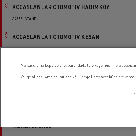
KOCASLANLAR OTOMOTIV HADIMKOY
34555 ISTANBUL
KOCASLANLAR OTOMOTIV KESAN
22800 Edirne
Me kasutame küpsiseid, et parandada teie kogemust meie veebisaidil
KOCASLANLAR OTOMOTIV KOCAELI
Valige allpool oma eelistused või lugege
lisateavet küpsiste kohta.
41100 KOCAELI
L
KOCASLANLAR OTOMOTIV ORHANLI
34956 ISTANBUL
Kemak G.Antep