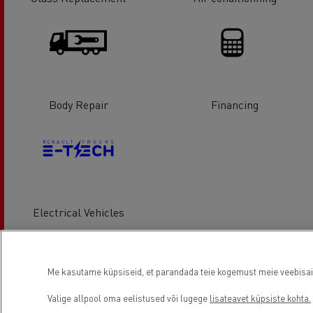
Body Repair
Financing
Electrical Vehicles
Asukoht
Me kasutame küpsiseid, et parandada teie kogemust meie veebisaidil
Valige allpool oma eelistused või lugege
lisateavet küpsiste kohta.