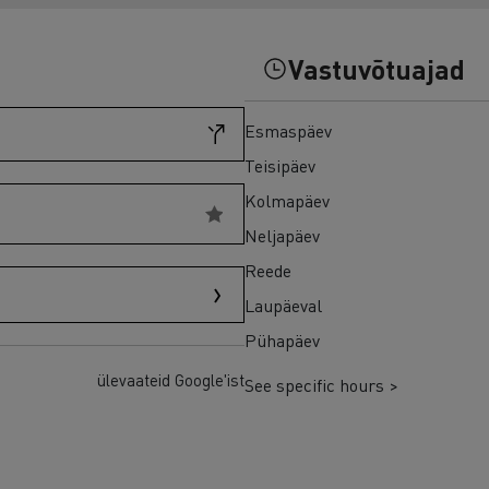
Kasutatud veokid Euroopas
Vastuvõtuajad
Esmaspäev
Teisipäev
Kolmapäev
Neljapäev
Reede
Laupäeval
Pühapäev
ülevaateid Google'ist
See specific hours >