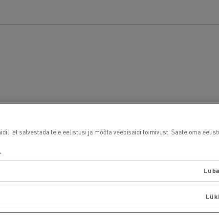
l, et salvestada teie eelistusi ja mõõta veebisaidi toimivust. Saate oma eelist
.
Luba
Lük