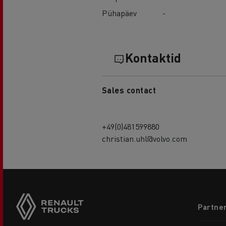
Pühapäev
-
Kontaktid
Sales contact
+49(0)481599880
christian.uhl@volvo.com
Footer
Partner
menu