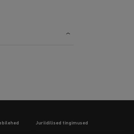
ebilehed
Juriidilised tingimused