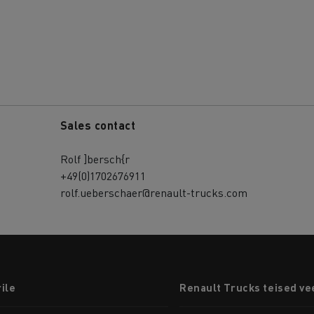
Sales contact
Rolf ]bersch{r
+49(0)1702676911
rolf.ueberschaer@renault-trucks.com
ile
Renault Trucks teised ve