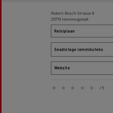
Robert-Bosch-Strasse 8
25770 Hemmingstedt
Renault Trucks D
Reisiplaan
D WIDE
Seadistage lemmikuteks
Website
/ 5