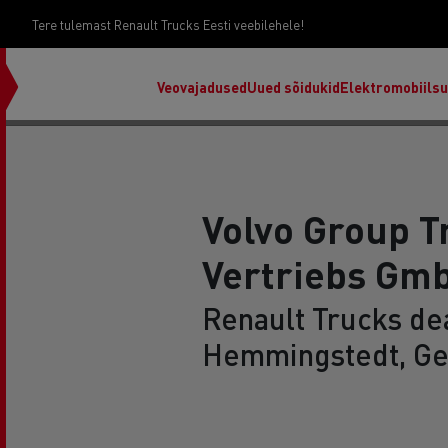
Tere tulemast Renault Trucks Eesti veebilehele!
Veovajadused
Uued sõidukid
Elektromobiils
Volvo Group T
Vertriebs Gm
Renault Trucks dea
Hemmingstedt, G