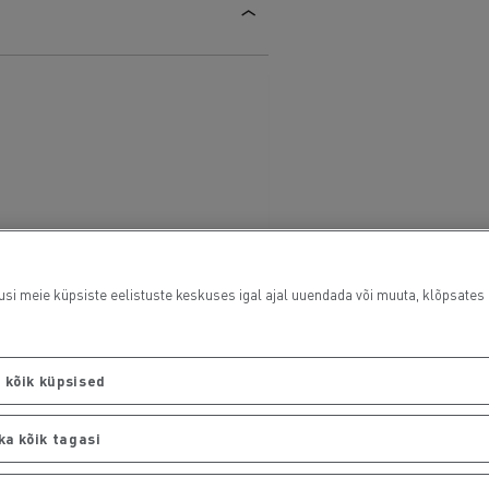
usi meie küpsiste eelistuste keskuses igal ajal uuendada või muuta, klõpsates i
 kõik küpsised
ka kõik tagasi