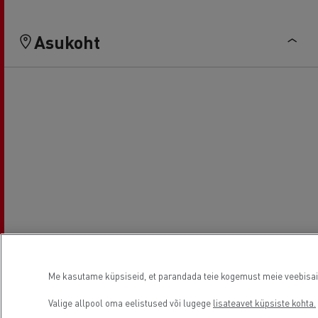
Asukoht
Me kasutame küpsiseid, et parandada teie kogemust meie veebisaidil
Valige allpool oma eelistused või lugege
lisateavet küpsiste kohta.