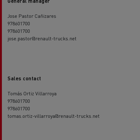
General manager
Jose Pastor Cañizares
978601700
978601700
jose.pastor@renault-trucks.net
Sales contact
Tomás Ortiz Villarroya
978601700
978601700
tomas.ortiz-villarroya@renault-trucks.net