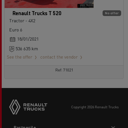
Renault Trucks T 520
No offer
Tractor - 4X2
Euro 6
18/01/2021
536 635 km
See the offer
contact the vendor
Ref: 71021
copyright 2026 Renault Trucks
Footer
Partnerile