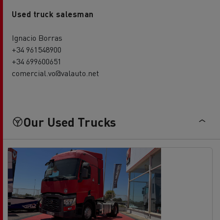
Used truck salesman
Ignacio Borras
+34 961548900
+34 699600651
comercial.vo@valauto.net
Our Used Trucks