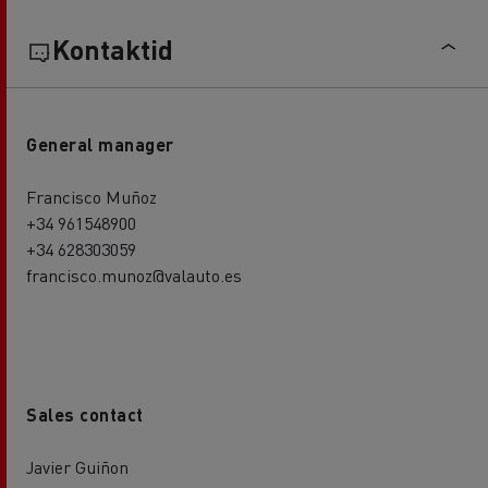
Kontaktid
General manager
Francisco Muñoz
+34 961548900
+34 628303059
francisco.munoz@valauto.es
Sales contact
Javier Guiñon