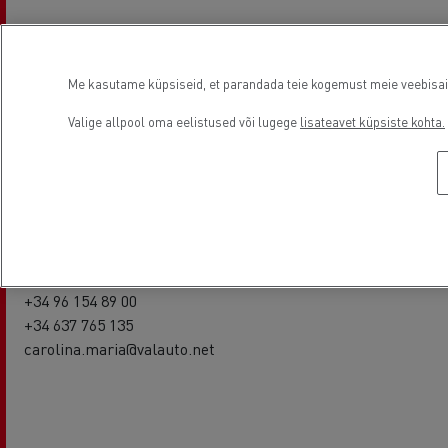
Ismael Benedicto
+34961548380
+34666915344
Me kasutame küpsiseid, et parandada teie kogemust meie veebisaidil
jefe.recambios@valauto.net
Valige allpool oma eelistused või lugege
lisateavet küpsiste kohta.
Rental contact
Carolina Maria
+34 96 154 89 00
+34 637 765 135
carolina.maria@valauto.net