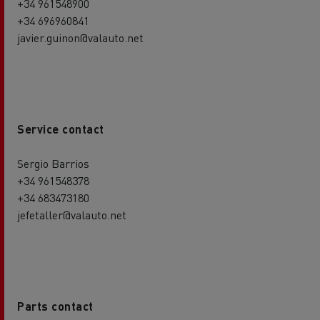
+34 961548900
+34 696960841
javier.guinon@valauto.net
Service contact
Sergio Barrios
+34 961548378
+34 683473180
jefetaller@valauto.net
Parts contact