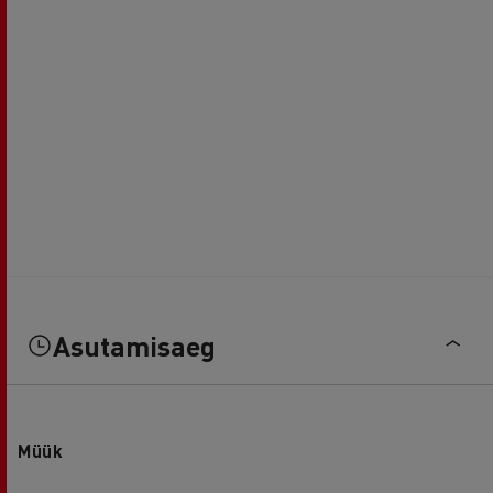
Asutamisaeg
Müük