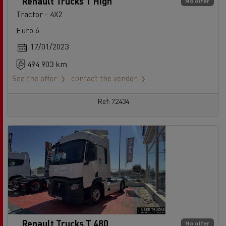
Renault Trucks T High
No offer
Tractor - 4X2
Euro 6
17/01/2023
494 903 km
See the offer
contact the vendor
Ref: 72434
Renault Trucks T 480
No offer