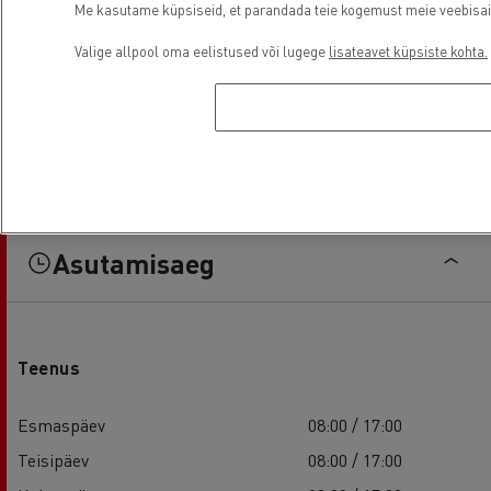
Me kasutame küpsiseid, et parandada teie kogemust meie veebisaidil
Valige allpool oma eelistused või lugege
lisateavet küpsiste kohta.
Asutamisaeg
Teenus
Esmaspäev
08:00 / 17:00
Teisipäev
08:00 / 17:00