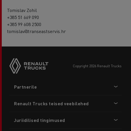
Tomislav Zohil
+385 51 669 090
+385 99 608 2500
tomislav@transeastservis.hr
copyright 2026 Renault Trucks
Footer
Partnerile
menu
Renault Trucks teised veebilehed
Juriidilised tingimused