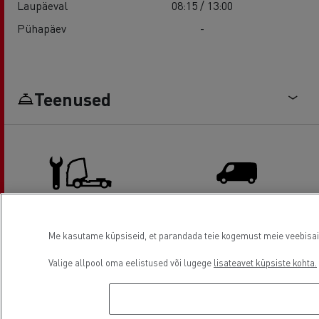
Laupäeval
08:15 / 13:00
Pühapäev
-
Teenused
Truck service and repair
Light Commercial Vehicles
Me kasutame küpsiseid, et parandada teie kogemust meie veebisaidil
Distribution
Valige allpool oma eelistused või lugege
lisateavet küpsiste kohta.