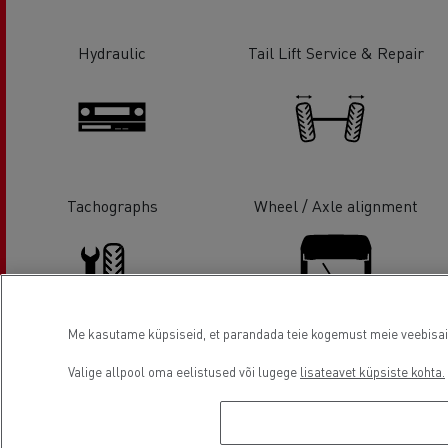
Hydraulic
Tail Lift Service & Repair
Tachographs
Wheel / Axle alignment
Me kasutame küpsiseid, et parandada teie kogemust meie veebisaidil
Tyre service
Glass Replacement
Valige allpool oma eelistused või lugege
lisateavet küpsiste kohta.