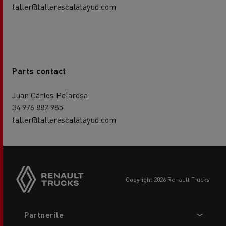
taller@tallerescalatayud.com
Parts contact
Juan Carlos Pe¦arosa
34 976 882 985
taller@tallerescalatayud.com
copyright 2026 Renault Trucks
Footer
Partnerile
menu