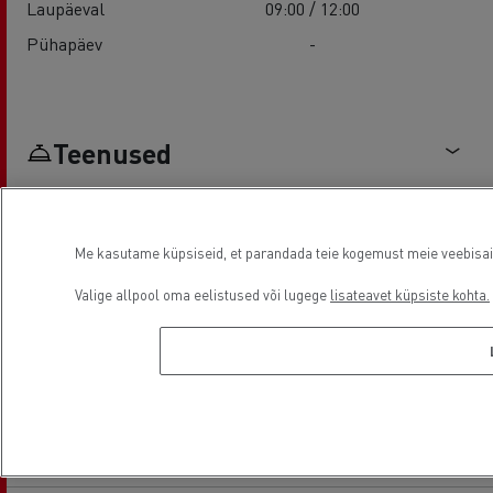
Laupäeval
09:00 / 12:00
Pühapäev
-
Teenused
Me kasutame küpsiseid, et parandada teie kogemust meie veebisaidil
Valige allpool oma eelistused või lugege
lisateavet küpsiste kohta.
Truck service and repair
Driver Facilities
Asukoht