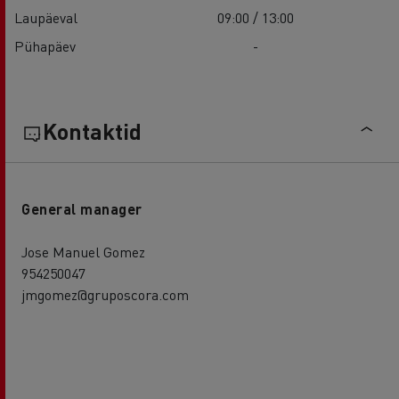
Laupäeval
09:00 / 13:00
Pühapäev
-
Kontaktid
General manager
Jose Manuel Gomez
954250047
jmgomez@gruposcora.com