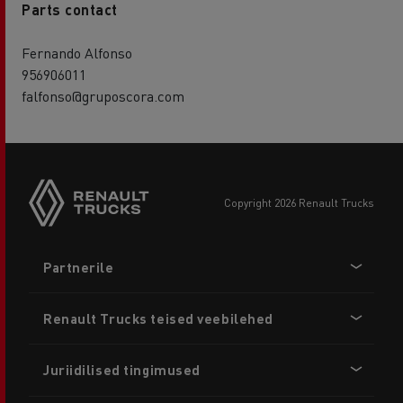
Parts contact
Fernando Alfonso
956906011
falfonso@gruposcora.com
copyright 2026 Renault Trucks
Footer
Partnerile
menu
Renault Trucks teised veebilehed
Juriidilised tingimused