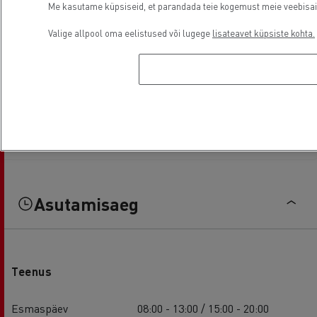
Me kasutame küpsiseid, et parandada teie kogemust meie veebisaidil
Valige allpool oma eelistused või lugege
lisateavet küpsiste kohta.
Asutamisaeg
Teenus
Esmaspäev
08:00 - 13:00 / 15:00 - 20:00