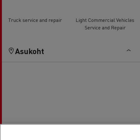
Truck service and repair
Light Commercial Vehicles
Service and Repair
Asukoht