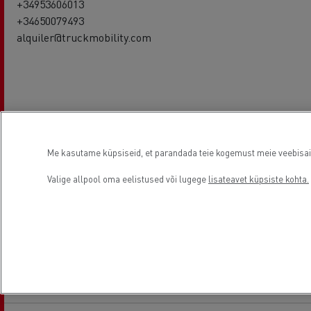
+34953606013
+34650079493
alquiler@truckmobility.com
Used truck salesman
Me kasutame küpsiseid, et parandada teie kogemust meie veebisaidil
ANTONIO ADORNA
+34953606013
Valige allpool oma eelistused või lugege
lisateavet küpsiste kohta.
+34653926291
ventas@santistebanvi.es
Our Used Trucks