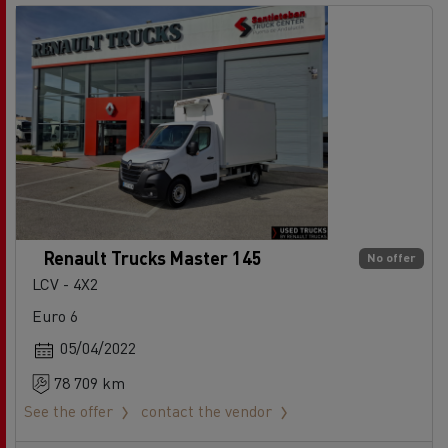
Renault Trucks Master 145
No offer
LCV - 4X2
Euro 6
05/04/2022
78 709 km
See the offer
contact the vendor