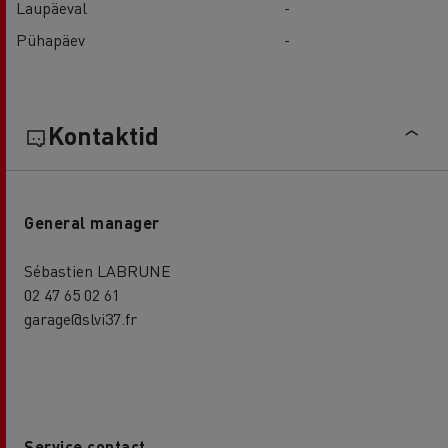
Laupäeval
-
Pühapäev
-
Kontaktid
General manager
Sébastien LABRUNE
02 47 65 02 61
garage@slvi37.fr
Service contact