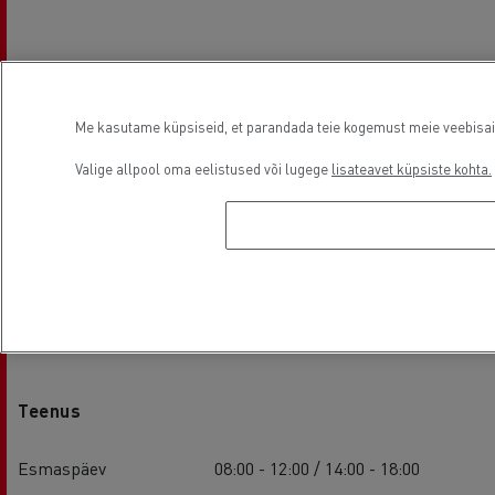
Me kasutame küpsiseid, et parandada teie kogemust meie veebisaidil
Valige allpool oma eelistused või lugege
lisateavet küpsiste kohta.
Asutamisaeg
Teenus
Esmaspäev
08:00 - 12:00 / 14:00 - 18:00