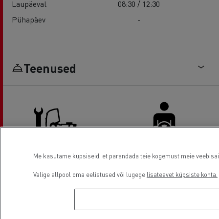
Laupäeval
08:30 / 12:30
Pühapäev
-
Teenused
Me kasutame küpsiseid, et parandada teie kogemust meie veebisaidil
Truck service and repair
Driver Facilities
Valige allpool oma eelistused või lugege
lisateavet küpsiste kohta.