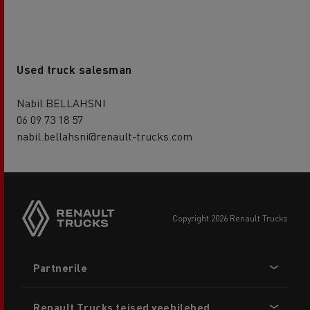
Used truck salesman
Nabil BELLAHSNI
06 09 73 18 57
nabil.bellahsni@renault-trucks.com
copyright 2026 Renault Trucks
Footer
Partnerile
menu
Renault Trucks teised veebilehed