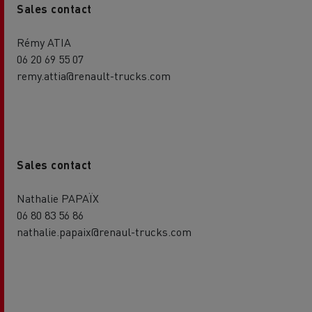
Sales contact
Rémy ATIA
06 20 69 55 07
remy.attia@renault-trucks.com
Sales contact
Nathalie PAPAÏX
06 80 83 56 86
nathalie.papaix@renaul-trucks.com