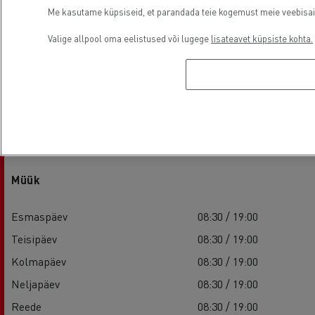
Me kasutame küpsiseid, et parandada teie kogemust meie veebisaidil
Valige allpool oma eelistused või lugege
lisateavet küpsiste kohta.
Asutamisaeg
Müük
Esmaspäev
08:30 / 19:00
Teisipäev
08:30 / 19:00
Kolmapäev
08:30 / 19:00
Neljapäev
08:30 / 19:00
Reede
08:30 / 19:00