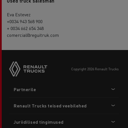
Used truck salesman
Eva Estevez
+0034 943 568 900
+ 0034 662 654 348
comercial@reguitruk.com
copyright 2026 Renault Trucks
Footer
Partnerile
menu
Renault Trucks teised veebilehed
Juriidilised tingimused