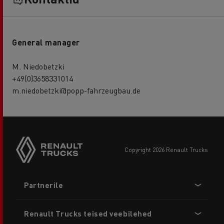
General manager
M. Niedobetzki
+49(0)3658331014
m.niedobetzki@popp-fahrzeugbau.de
copyright 2026 Renault Trucks
Footer
Partnerile
menu
Renault Trucks teised veebilehed