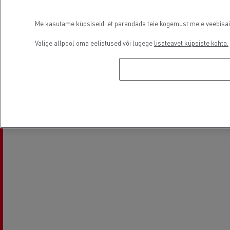
Me kasutame küpsiseid, et parandada teie kogemust meie veebisaidil
Air conditionning
Electrical Vehicles
Valige allpool oma eelistused või lugege
lisateavet küpsiste kohta.
Asukoht