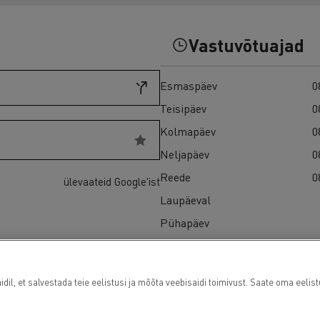
Kasutatud veokid Euroopas
Vastuvõtuajad
Esmaspäev
0
Teisipäev
0
Kolmapäev
0
Neljapäev
0
Reede
0
ülevaateid Google'ist
Laupäeval
Pühapäev
l, et salvestada teie eelistusi ja mõõta veebisaidi toimivust. Saate oma eelis