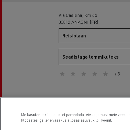
Via Casilina, km 65
03012 ANAGNI (FR)
Renault Trucks D
Reisiplaan
D WIDE
Seadistage lemmikuteks
/ 5
Asukoht
Me kasutame küpsiseid, et parandada teie kogemust meie veebisaidi
klõpsates iga lehe vasakus allosas asuval kilbi ikoonil.