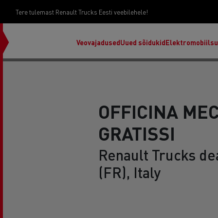
Tere tulemast Renault Trucks Eesti veebilehele!
Veovajadused
Uued sõidukid
Elektromobiils
OFFICINA ME
GRATISSI
Renault Trucks de
(FR), Italy