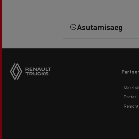
Asutamisaeg
Footer
Partner
menu
Meediak
Portaal 
Remont 