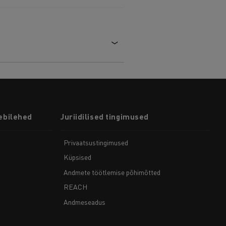
ebilehed
Juriidilised tingimused
Privaatsustingimused
Küpsised
Andmete töötlemise põhimõtted
REACH
Andmeseadus