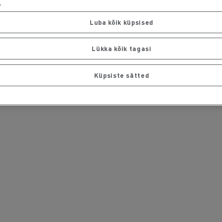
.
Luba kõik küpsised
Lükka kõik tagasi
Küpsiste sätted