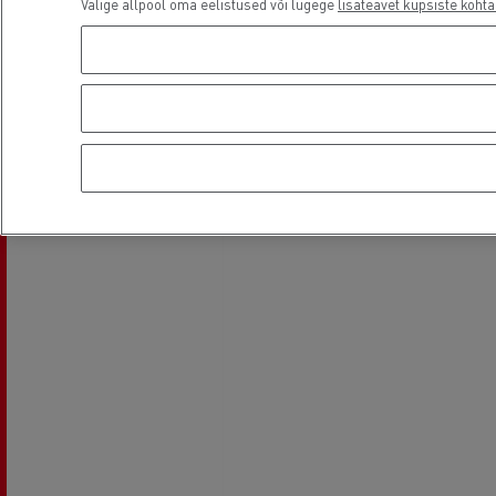
Valige allpool oma eelistused või lugege
lisateavet küpsiste kohta