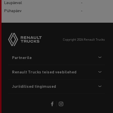
Laupäeval
-
Pühapäev
-
copyright 2026 Renault Trucks
Footer
Partnerile
menu
Renault Trucks teised veebilehed
Juriidilised tingimused