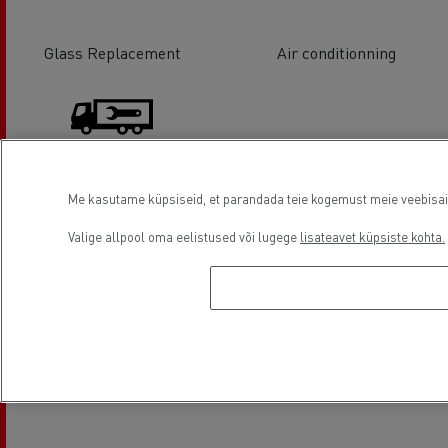
Glass Replacement
Air conditionning
Me kasutame küpsiseid, et parandada teie kogemust meie veebisaidil
Body Repair
Valige allpool oma eelistused või lugege
lisateavet küpsiste kohta.
Asukoht