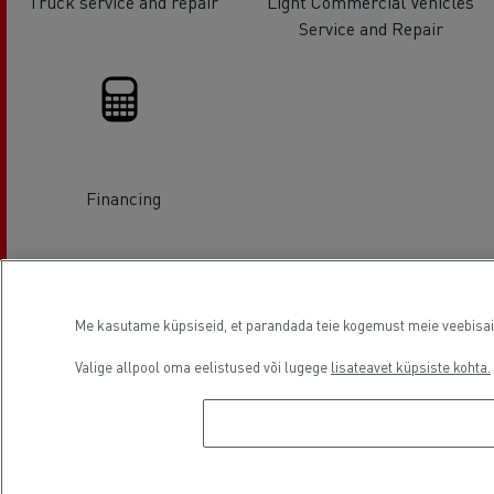
Truck service and repair
Light Commercial Vehicles
Service and Repair
Financing
Asukoht
Me kasutame küpsiseid, et parandada teie kogemust meie veebisaidil
Valige allpool oma eelistused või lugege
lisateavet küpsiste kohta.