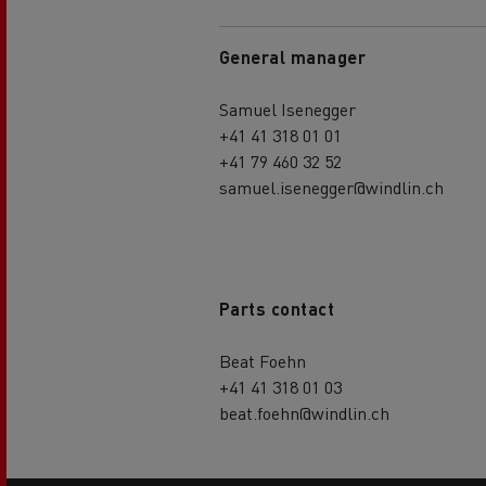
General manager
Samuel Isenegger
+41 41 318 01 01
+41 79 460 32 52
samuel.isenegger@windlin.ch
Parts contact
Beat Foehn
+41 41 318 01 03
beat.foehn@windlin.ch