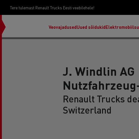
Tere tulemast Renault Trucks Eesti veebilehele!
Veovajadused
Uued sõidukid
Elektromobiils
J. Windlin AG
Nutzfahrzeug
Renault Trucks dea
Switzerland