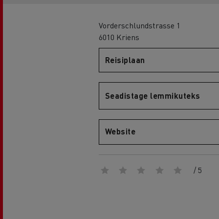
Vorderschlundstrasse 1
6010 Kriens
Renault Trucks D
Reisiplaan
D WIDE
Seadistage lemmikuteks
Website
/ 5