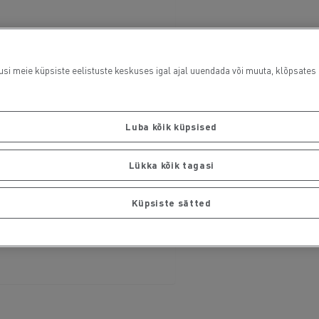
usi meie küpsiste eelistuste keskuses igal ajal uuendada või muuta, klõpsates i
Luba kõik küpsised
Lükka kõik tagasi
Küpsiste sätted