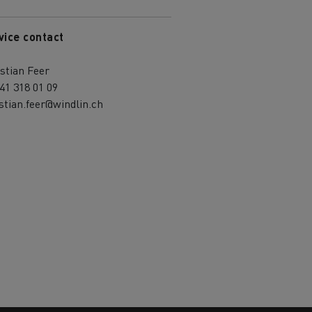
vice contact
stian Feer
41 318 01 09
stian.feer@windlin.ch