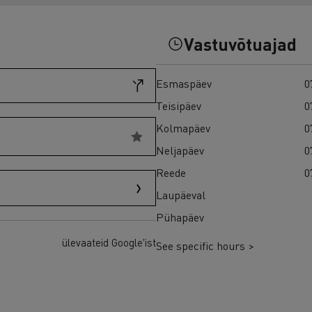
Kasutatud veokid Euroopas
Vastuvõtuajad
Esmaspäev
0
Teisipäev
0
Kolmapäev
0
Neljapäev
0
Reede
0
Laupäeval
Pühapäev
ülevaateid Google'ist
See specific hours >