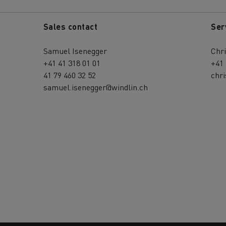
Sales contact
Ser
Samuel Isenegger
Chri
+41 41 318 01 01
+41 
41 79 460 32 52
chri
samuel.isenegger@windlin.ch