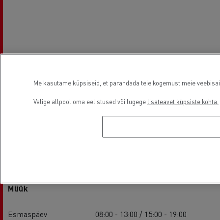
Me kasutame küpsiseid, et parandada teie kogemust meie veebisaidil
Valige allpool oma eelistused või lugege
lisateavet küpsiste kohta.
Asutamisaeg
Müük
Esmaspäev
08:00 - 13:00 / 15:00 - 19:00