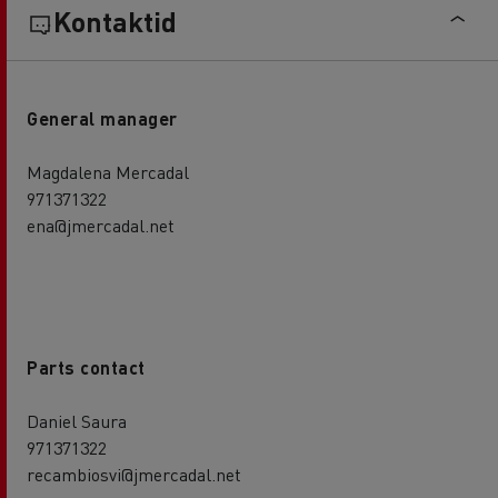
Kontaktid
General manager
Magdalena Mercadal
971371322
ena@jmercadal.net
Parts contact
Daniel Saura
971371322
recambiosvi@jmercadal.net