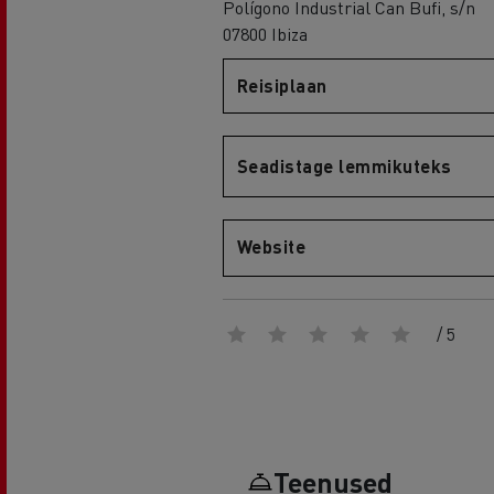
Polígono Industrial Can Bufi, s/n
07800 Ibiza
Reisiplaan
Renault Trucks D
D WIDE
Seadistage lemmikuteks
Website
/ 5
Teenused