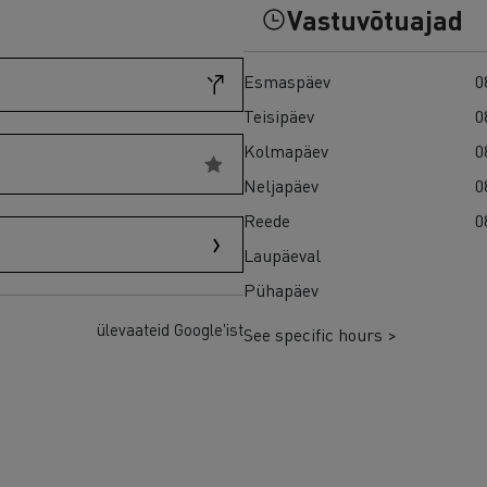
Kasutatud veokid Euroopas
Vastuvõtuajad
Esmaspäev
0
Teisipäev
0
Kolmapäev
0
Neljapäev
0
Reede
0
Laupäeval
Pühapäev
ülevaateid Google'ist
See specific hours >