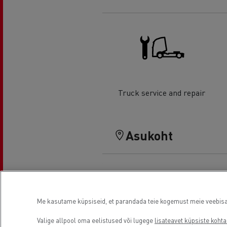
Truck service and repair
Asukoht
Me kasutame küpsiseid, et parandada teie kogemust meie veebisaidi
Valige allpool oma eelistused või lugege
lisateavet küpsiste kohta