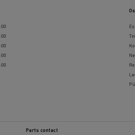
Os
9:00
Es
9:00
Te
9:00
Ko
9:00
Ne
9:00
Re
La
Pü
Parts contact