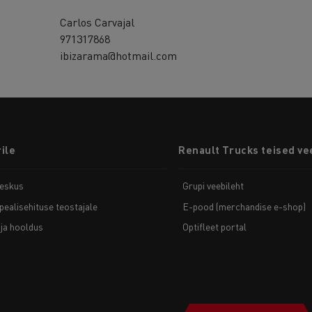
Carlos Carvajal
971317868
ibizarama@hotmail.com
ile
Renault Trucks teised ve
eskus
Grupi veebileht
pealisehituse teostajale
E-pood (merchandise e-shop)
ja hooldus
Optifleet portal