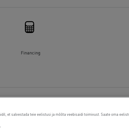
Financing
l, et salvestada teie eelistusi ja mõõta veebisaidi toimivust. Saate oma eelist
.