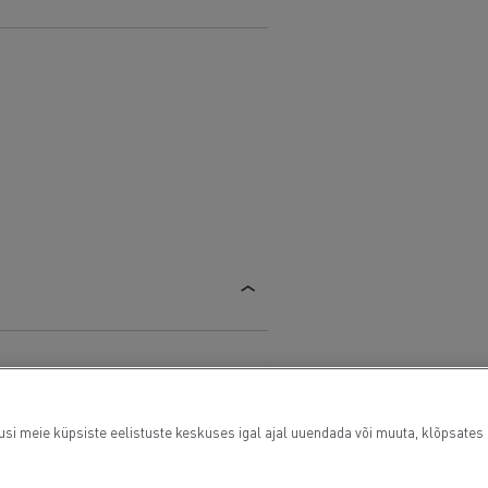
usi meie küpsiste eelistuste keskuses igal ajal uuendada või muuta, klõpsates i