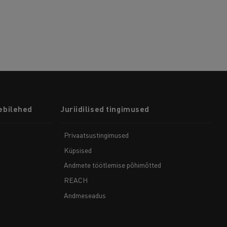
ebilehed
Juriidilised tingimused
Privaatsustingimused
Küpsised
Andmete töötlemise põhimõtted
REACH
Andmeseadus