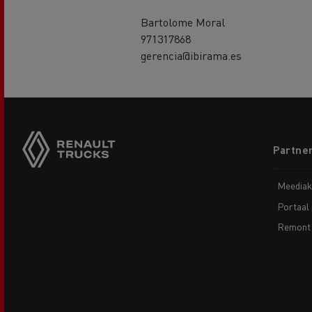
Bartolome Moral
971317868
gerencia@ibirama.es
Footer
Partner
menu
Meediak
Portaal 
Remont 