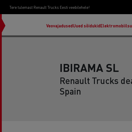
Tere tulemast Renault Trucks Eesti veebilehele!
Veovajadused
Uued sõidukid
Elektromobiils
IBIRAMA SL
Renault Trucks dea
Spain