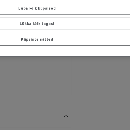
Luba kõik küpsised
Lükka kõik tagasi
Küpsiste sätted