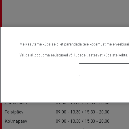
Me kasutame küpsiseid, et parandada teie kogemust meie veebisaidil
Valige allpool oma eelistused või lugege
lisateavet küpsiste kohta.
Asutamisaeg
Müük
Esmaspäev
09:00 - 13:30 / 15:30 - 20:00
Teisipäev
09:00 - 13:30 / 15:30 - 20:00
Kolmapäev
09:00 - 13:30 / 15:30 - 20:00