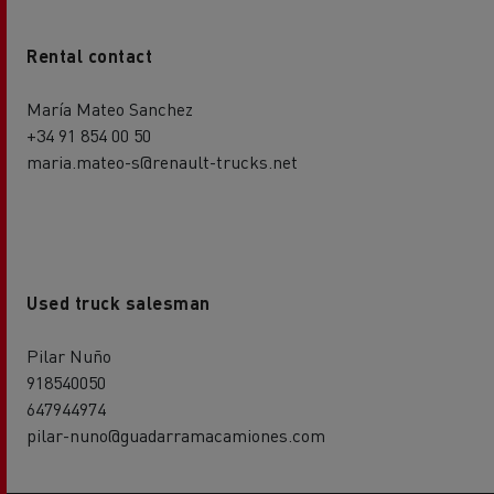
Rental contact
María Mateo Sanchez
+34 91 854 00 50
maria.mateo-s@renault-trucks.net
Used truck salesman
Pilar Nuño
918540050
647944974
pilar-nuno@guadarramacamiones.com