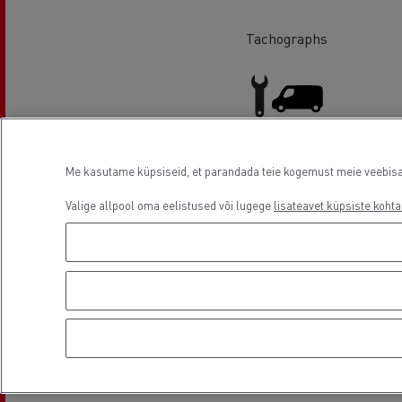
Tachographs
Me kasutame küpsiseid, et parandada teie kogemust meie veebisaidi
Light Commercial Vehicles
Service and Repair
Valige allpool oma eelistused või lugege
lisateavet küpsiste kohta
Asukoht