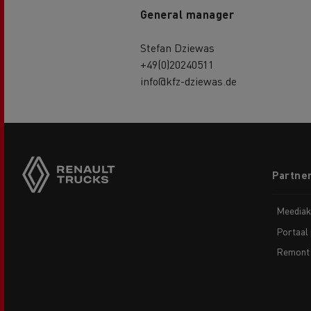
General manager
Stefan Dziewas
+49(0)20240511
info@kfz-dziewas.de
Footer
Partner
menu
Meediak
Portaal 
Remont 