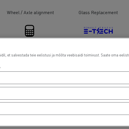
Wheel / Axle alignment
Glass Replacement
l, et salvestada teie eelistusi ja mõõta veebisaidi toimivust. Saate oma eelist
Financing
Electrical Vehicles
.