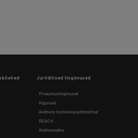
ebilehed
Juriidilised tingimused
Privaatsustingimused
Küpsised
Andmete töötlemise põhimõtted
REACH
Andmeseadus