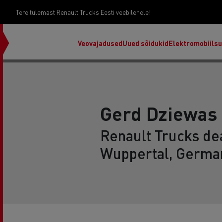
Tere tulemast Renault Trucks Eesti veebilehele!
Veovajadused
Uued sõidukid
Elektromobiils
Gerd Dziewa
Renault Trucks dea
Wuppertal, Germa