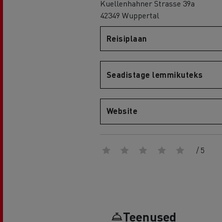
Kuellenhahner Strasse 39a
42349 Wuppertal
Reisiplaan
Renault Trucks D
D WIDE
Seadistage lemmikuteks
Website
/ 5
Teenused