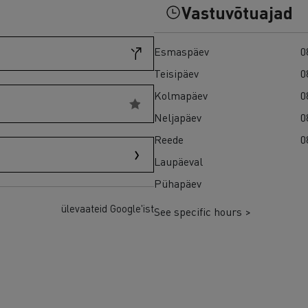
Kasutatud veokid Euroopas
Vastuvõtuajad
Esmaspäev
0
Teisipäev
0
Kolmapäev
0
Neljapäev
0
Reede
0
Laupäeval
Pühapäev
ülevaateid Google'ist
See specific hours >