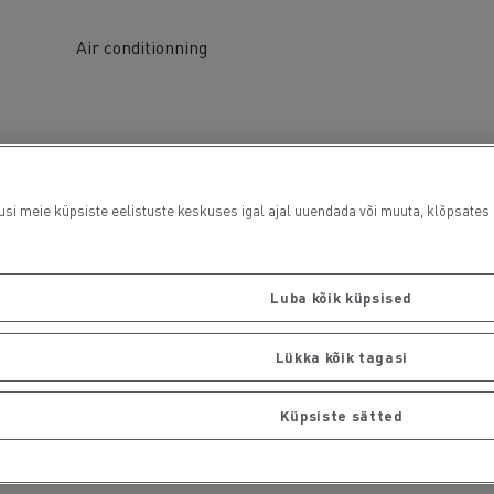
Air conditionning
usi meie küpsiste eelistuste keskuses igal ajal uuendada või muuta, klõpsates i
Luba kõik küpsised
Lükka kõik tagasi
Küpsiste sätted