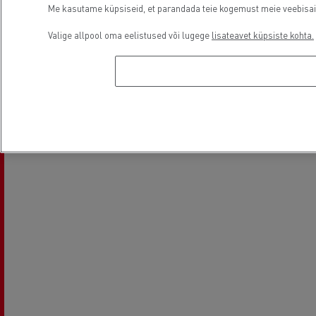
Me kasutame küpsiseid, et parandada teie kogemust meie veebisaidil
Light Commercial Vehicles
Financing
Valige allpool oma eelistused või lugege
lisateavet küpsiste kohta.
Service and Repair
Asukoht