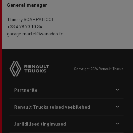
General manager
Thierry SCAPPATICCI
+33 4 78 73 10 34
garage.martel@wanadoo.fr
copyright 2026 Renault Trucks
Footer
Partnerile
menu
Renault Trucks teised veebilehed
Juriidilised tingimused