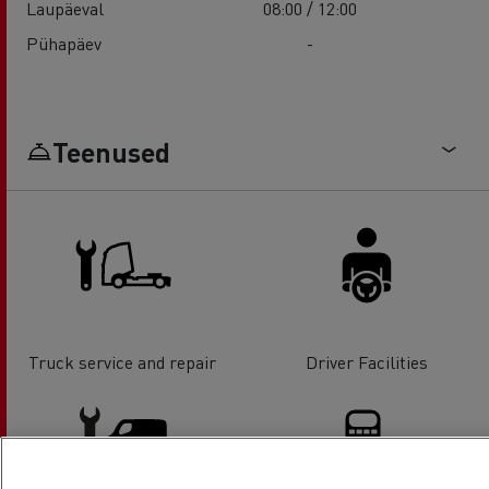
Laupäeval
08:00 / 12:00
Pühapäev
-
Teenused
Truck service and repair
Driver Facilities