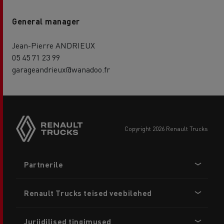
General manager
Jean-Pierre ANDRIEUX
05 45 71 23 99
garageandrieux@wanadoo.fr
copyright 2026 Renault Trucks
Footer
Partnerile
menu
Renault Trucks teised veebilehed
Juriidilised tingimused