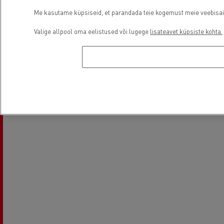
Me kasutame küpsiseid, et parandada teie kogemust meie veebisaidil
Light Commercial Vehicles
Financing
Valige allpool oma eelistused või lugege
lisateavet küpsiste kohta.
Service and Repair
Asukoht