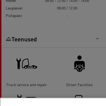
Reede
08:00 - 12:00 / 14:00 - 18:00
Laupäeval
08:00 / 12:00
Pühapäev
-
Teenused
Truck service and repair
Driver Facilities