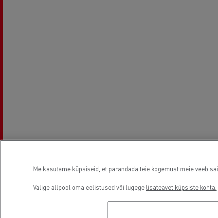
Me kasutame küpsiseid, et parandada teie kogemust meie veebisaidil
Valige allpool oma eelistused või lugege
lisateavet küpsiste kohta.
Asutamisaeg