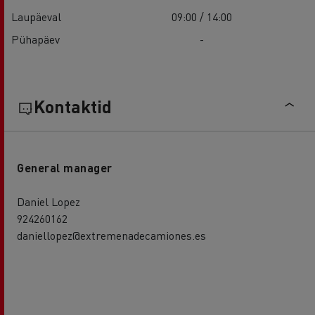
Laupäeval
09:00 / 14:00
Pühapäev
-
Kontaktid
General manager
Daniel Lopez
924260162
daniellopez@extremenadecamiones.es