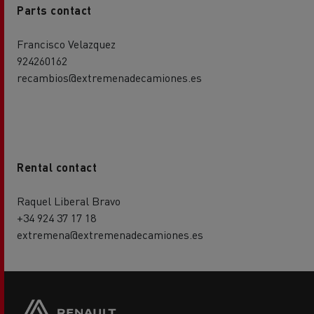
Parts contact
Francisco Velazquez
924260162
recambios@extremenadecamiones.es
Rental contact
Raquel Liberal Bravo
+34 924 37 17 18
extremena@extremenadecamiones.es