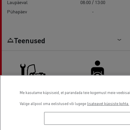
Laupäeval
08:00 / 13:00
Pühapäev
-
Teenused
Me kasutame küpsiseid, et parandada teie kogemust meie veebisaidil
Truck service and repair
Driver Facilities
Valige allpool oma eelistused või lugege
lisateavet küpsiste kohta.