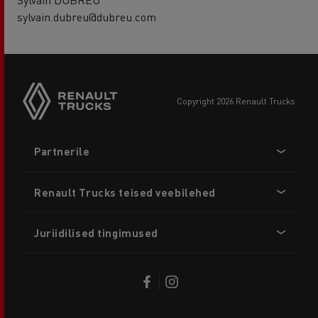
sylvain.dubreu@dubreu.com
copyright 2026 Renault Trucks
Footer
Partnerile
menu
Renault Trucks teised veebilehed
Juriidilised tingimused