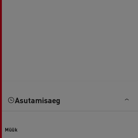
Asutamisaeg
Müük