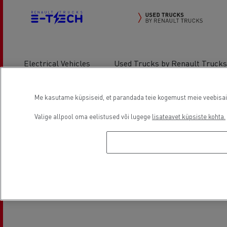
Electrical Vehicles
Used Trucks by Renault Trucks
Me kasutame küpsiseid, et parandada teie kogemust meie veebisaidil
Asukoht
Valige allpool oma eelistused või lugege
lisateavet küpsiste kohta.