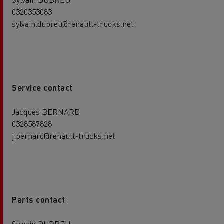
0320353083
sylvain.dubreu@renault-trucks.net
Service contact
Jacques BERNARD
0328587828
j.bernard@renault-trucks.net
Parts contact
Sylvain DUBREU