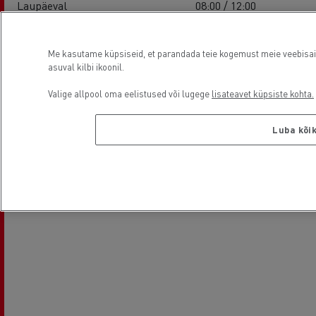
Laupäeval
08:00 / 12:00
Pühapäev
-
Me kasutame küpsiseid, et parandada teie kogemust meie veebisaidil
asuval kilbi ikoonil.
Asukoht
Valige allpool oma eelistused või lugege
lisateavet küpsiste kohta.
Luba kõi