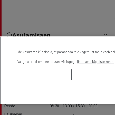
Asutamisaeg
Me kasutame küpsiseid, et parandada teie kogemust meie veebisaidil
Müük
Valige allpool oma eelistused või lugege
lisateavet küpsiste kohta.
Esmaspäev
08:30 - 13:00 / 15:30 - 20:00
Teisipäev
08:30 - 13:00 / 15:30 - 20:00
Kolmapäev
08:30 - 13:00 / 15:30 - 20:00
Neljapäev
08:30 - 13:00 / 15:30 - 20:00
Reede
08:30 - 13:00 / 15:30 - 20:00
Laupäeval
-