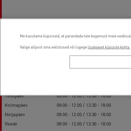
Me kasutame küpsiseid, et parandada teie kogemust meie veebisaidil
Asutamisaeg
Valige allpool oma eelistused või lugege
lisateavet küpsiste kohta.
Müük
Esmaspäev
08:00 - 12:00 / 13:30 - 18:00
Teisipäev
08:00 - 12:00 / 13:30 - 18:00
Kolmapäev
08:00 - 12:00 / 13:30 - 18:00
Neljapäev
08:00 - 12:00 / 13:30 - 18:00
Reede
08:00 - 12:00 / 13:30 - 18:00