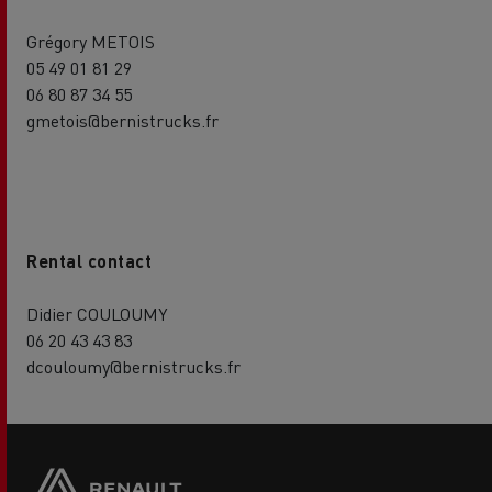
Grégory METOIS
05 49 01 81 29
06 80 87 34 55
gmetois@bernistrucks.fr
Rental contact
Didier COULOUMY
06 20 43 43 83
dcouloumy@bernistrucks.fr