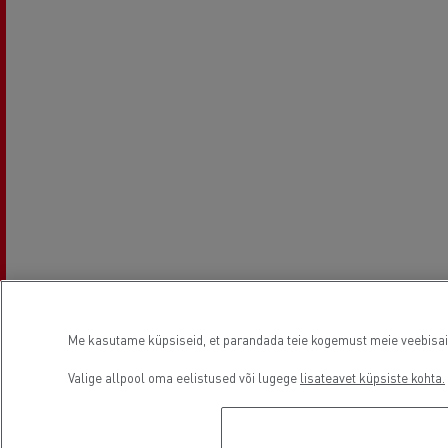
Me kasutame küpsiseid, et parandada teie kogemust meie veebisaidil
Valige allpool oma eelistused või lugege
lisateavet küpsiste kohta.
Asutamisaeg