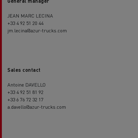
General manager
JEAN MARC LECINA
+33 4 92 51 20 44
jm.lecina@azur-trucks.com
Sales contact
Antoine DAVELLO
+33 4 92 51 81 92
+33 6 76 72 32 17
a.davello@azur-trucks.com