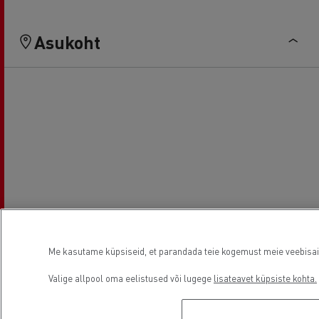
Asukoht
Me kasutame küpsiseid, et parandada teie kogemust meie veebisaidil
Valige allpool oma eelistused või lugege
lisateavet küpsiste kohta.