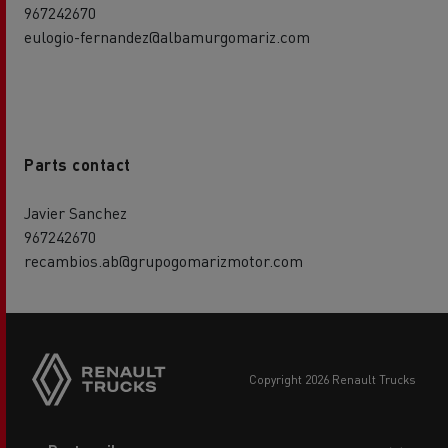
967242670
eulogio-fernandez@albamurgomariz.com
Parts contact
Javier Sanchez
967242670
recambios.ab@grupogomarizmotor.com
copyright 2026 Renault Trucks
Footer