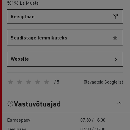
50196 La Muela
Reisiplaan
Seadistage lemmikuteks
Website
/ 5
ülevaateid Google'ist
Vastuvõtuajad
Esmaspäev
07:30 / 18:00
Teisipäev
07:30 / 18:00