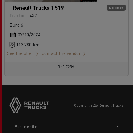
Renault Trucks T 519
No offer
Tractor - 4X2
Euro 6
07/10/2024
113 780 km
See the offer
contact the vendor
Ref: 72561
copyright 2026 Renault Trucks
Footer
Partnerile
menu