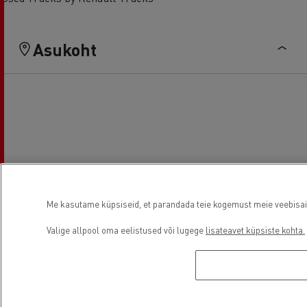
Asukoht
Me kasutame küpsiseid, et parandada teie kogemust meie veebisaidil
Valige allpool oma eelistused või lugege
lisateavet küpsiste kohta.